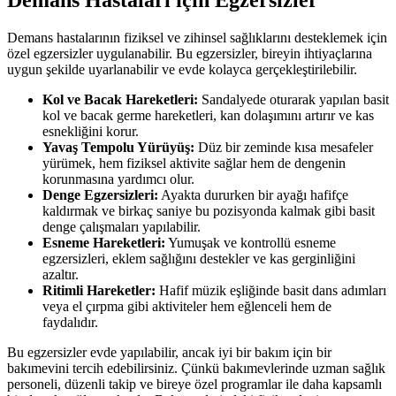
Demans hastalarının fiziksel ve zihinsel sağlıklarını desteklemek için
özel egzersizler uygulanabilir. Bu egzersizler, bireyin ihtiyaçlarına
uygun şekilde uyarlanabilir ve evde kolayca gerçekleştirilebilir.
Kol ve Bacak Hareketleri:
Sandalyede oturarak yapılan basit
kol ve bacak germe hareketleri, kan dolaşımını artırır ve kas
esnekliğini korur.
Yavaş Tempolu Yürüyüş:
Düz bir zeminde kısa mesafeler
yürümek, hem fiziksel aktivite sağlar hem de dengenin
korunmasına yardımcı olur.
Denge Egzersizleri:
Ayakta dururken bir ayağı hafifçe
kaldırmak ve birkaç saniye bu pozisyonda kalmak gibi basit
denge çalışmaları yapılabilir.
Esneme Hareketleri:
Yumuşak ve kontrollü esneme
egzersizleri, eklem sağlığını destekler ve kas gerginliğini
azaltır.
Ritimli Hareketler:
Hafif müzik eşliğinde basit dans adımları
veya el çırpma gibi aktiviteler hem eğlenceli hem de
faydalıdır.
Bu egzersizler evde yapılabilir, ancak iyi bir bakım için bir
bakımevini tercih edebilirsiniz. Çünkü bakımevlerinde uzman sağlık
personeli, düzenli takip ve bireye özel programlar ile daha kapsamlı