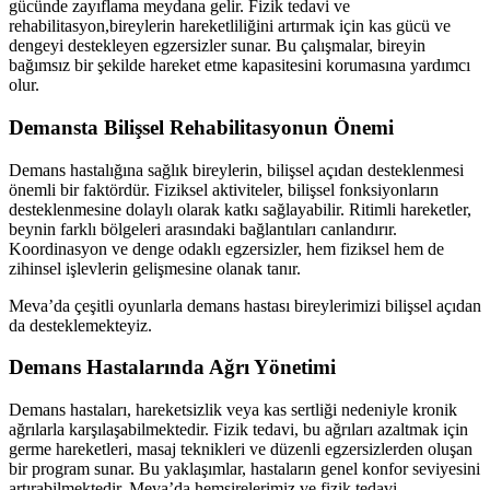
gücünde zayıflama meydana gelir. Fizik tedavi ve
rehabilitasyon,bireylerin hareketliliğini artırmak için kas gücü ve
dengeyi destekleyen egzersizler sunar. Bu çalışmalar, bireyin
bağımsız bir şekilde hareket etme kapasitesini korumasına yardımcı
olur.
Demansta Bilişsel Rehabilitasyonun Önemi
Demans hastalığına sağlık bireylerin, bilişsel açıdan desteklenmesi
önemli bir faktördür. Fiziksel aktiviteler, bilişsel fonksiyonların
desteklenmesine dolaylı olarak katkı sağlayabilir. Ritimli hareketler,
beynin farklı bölgeleri arasındaki bağlantıları canlandırır.
Koordinasyon ve denge odaklı egzersizler, hem fiziksel hem de
zihinsel işlevlerin gelişmesine olanak tanır.
Meva’da çeşitli oyunlarla demans hastası bireylerimizi bilişsel açıdan
da desteklemekteyiz.
Demans Hastalarında Ağrı Yönetimi
Demans hastaları, hareketsizlik veya kas sertliği nedeniyle kronik
ağrılarla karşılaşabilmektedir. Fizik tedavi, bu ağrıları azaltmak için
germe hareketleri, masaj teknikleri ve düzenli egzersizlerden oluşan
bir program sunar. Bu yaklaşımlar, hastaların genel konfor seviyesini
artırabilmektedir. Meva’da hemşirelerimiz ve fizik tedavi