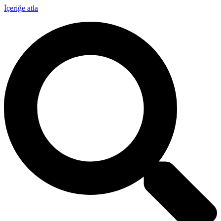
İçeriğe atla