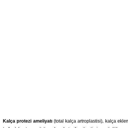
Kalça Prot
Kalça protezi ameliyatı
(total kalça artroplastisi), kalça ekl