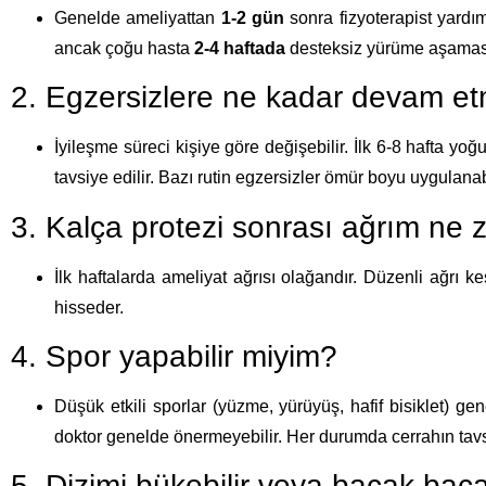
Genelde ameliyattan
1-2 gün
sonra fizyoterapist yardım
ancak çoğu hasta
2-4 haftada
desteksiz yürüme aşaması
2. Egzersizlere ne kadar devam et
İyileşme süreci kişiye göre değişebilir. İlk 6-8 hafta y
tavsiye edilir. Bazı rutin egzersizler ömür boyu uygulanabi
3. Kalça protezi sonrası ağrım ne
İlk haftalarda ameliyat ağrısı olağandır. Düzenli ağrı k
hisseder.
4. Spor yapabilir miyim?
Düşük etkili sporlar (yüzme, yürüyüş, hafif bisiklet) ge
doktor genelde önermeyebilir. Her durumda cerrahın tav
5. Dizimi bükebilir veya bacak baca