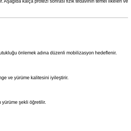
 Aşağıda kalça protezi sonrası fizik tedavinin temel ilkeleri ve
e tutukluğu önlemek adına düzenli mobilizasyon hedeflenir.
e ve yürüme kalitesini iyileştirir.
 yürüme şekli öğretilir.