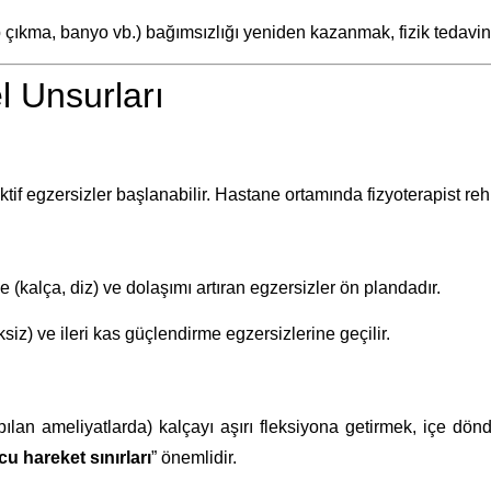
 çıkma, banyo vb.) bağımsızlığı yeniden kazanmak, fizik tedavini
l Unsurları
tif egzersizler başlanabilir. Hastane ortamında fizyoterapist rehb
e (kalça, diz) ve dolaşımı artıran egzersizler ön plandadır.
iz) ve ileri kas güçlendirme egzersizlerine geçilir.
yapılan ameliyatlarda) kalçayı aşırı fleksiyona getirmek, içe d
u hareket sınırları
” önemlidir.