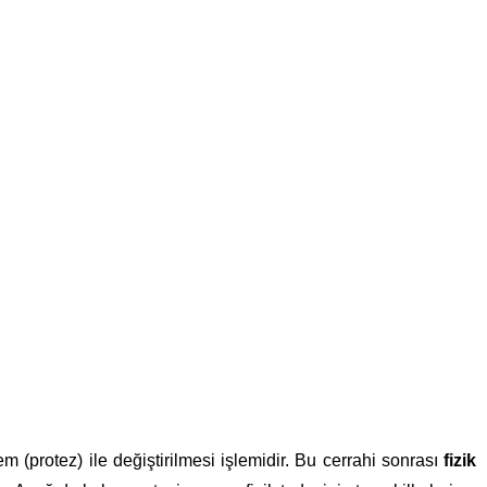
nrası Fizik
nı
Yeni Bir Başlangıç
Bize Ulaşın
m (protez) ile değiştirilmesi işlemidir. Bu cerrahi sonrası
fizik