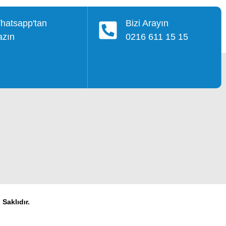
hatsapp'tan
Bizi Arayın
azın
0216 611 15 15
Saklıdır.