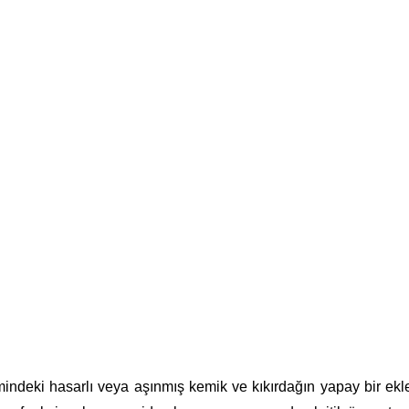
ezi Ameliyatı So
Tedavi
Anasayfa
MEVA’yı Ta
English
emindeki hasarlı veya aşınmış kemik ve kıkırdağın yapay bir ekle