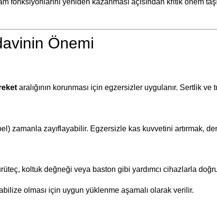
m fonksiyonlarını yeniden kazanması açısından kritik önem taşır.
edavinin Önemi
reket
aralığının korunması için egzersizler uygulanır. Sertlik v
l) zamanla zayıflayabilir. Egzersizle kas kuvvetini artırmak, deng
Yürüteç, koltuk değneği veya baston gibi yardımcı cihazlarla doğru
abilize olması için uygun yüklenme aşamalı olarak verilir.