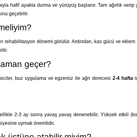
ıyla hafif ayakta durma ve yürüyüş başlanır. Tam ağırlık verip y
na geçebilir.
meliyim?
oğun rehabilitasyon dönemi görülür. Ardından, kas gücü ve eklem
lir.
 zaman geçer?
esiciler, buz uygulama ve egzersiz ile ağrı derecesi
2-4 hafta
i
nellikle 2-3 ay sonra yavaş yavaş denenebilir. Yüksek etkili (ko
siyesine uymak önemlidir.
k üstüne atabilir miyim?